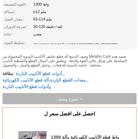
1300 واط
القوة المصنفة::
≤12 ملم
سماكة::
63-114 ملم
معدل العمل::
30-120 لفة / دقيقة
سرعة الدوران::
معدن
مادة::
,
,
تسليط الضوء:
12mm Pipe Cutting Beveling Machine
Pipe Cutting Beveling Machine 120r/Min
1300W آلة تجليف الأنبوب الكهربائي ، آلة تجليف قطع الأنبوب 120r / Min ، آلة شطف قطع الأنبوب 12 مم
وصف المنتج آلة قطع تجليف الأنابيب اليدوية المحمولة من Metabo Cam تعتمد هذه
السلسلة على هيكل عالي القوة والدقة ، وتطبق على أعمال القطع والشطبة لأنابيب
مختلفة ، خاصة بالنسبة للدفعات ، وعمل القطع والميل ، والحصول ...
أدوات قطع الأنابيب الباردة
,
بطاقة:
معدات القطع الباردة,آلة قطع الأنابيب الكهربائية
,
وأدوات قطع الأنابيب الباردة
منتوج وصف >
احصل على افضل سعر ل
1300 واط قطع الأنابيب الكهربائية وآلة