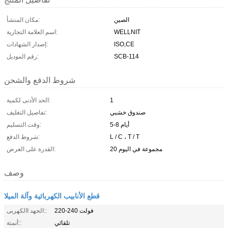
الصين
مكان المنشأ:
WELLNIT
اسم العلامة التجارية:
ISO,CE
إصدار الشهادات:
SCB-114
رقم الموديل:
شروط الدفع والشحن
1
الحد الأدنى لكمية:
صندوق خشبي
تفاصيل التغليف:
5-8 أيام
وقت التسليم:
L / C ، T / T
شروط الدفع:
20 مجموعة في اليوم
القدرة على العرض:
وصف
قطع الأنابيب الكهربائية وآلة الميلا
220-240 فولت
الجهد االكهربى::
تلقائي
أتمتة::