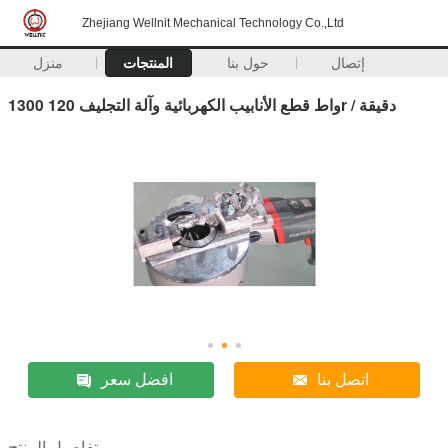
Zhejiang Wellnit Mechanical Technology Co.,Ltd
إتصال
حول بنا
المنتجات
منزل
1300 واط قطع الأنابيب الكهربائية وآلة التجليف 120r / دقيقة
اتصل بنا
افضل سعر
تفاصيل المنتج