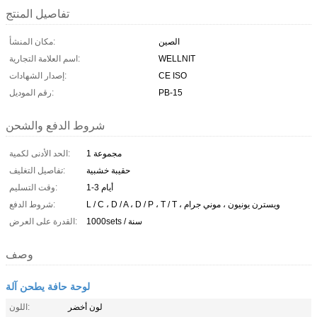
تفاصيل المنتج
الصين
مكان المنشأ:
WELLNIT
اسم العلامة التجارية:
CE ISO
إصدار الشهادات:
PB-15
رقم الموديل:
شروط الدفع والشحن
1 مجموعة
الحد الأدنى لكمية:
حقيبة خشبية
تفاصيل التغليف:
1-3 أيام
وقت التسليم:
L / C ، D / A ، D / P ، T / T ، ويسترن يونيون ، موني جرام
شروط الدفع:
1000sets / سنة
القدرة على العرض:
وصف
لوحة حافة يطحن آلة
لون أخضر
اللون: