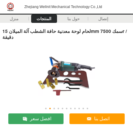
Zhejiang Wellnit Mechanical Technology Co.,Ltd
إتصال
حول بنا
المنتجات
منزل
لحام لوحة معدنية حافة الشطب آلة الميلان 15mm سمك 7500r /
دقيقة
اتصل بنا
افضل سعر