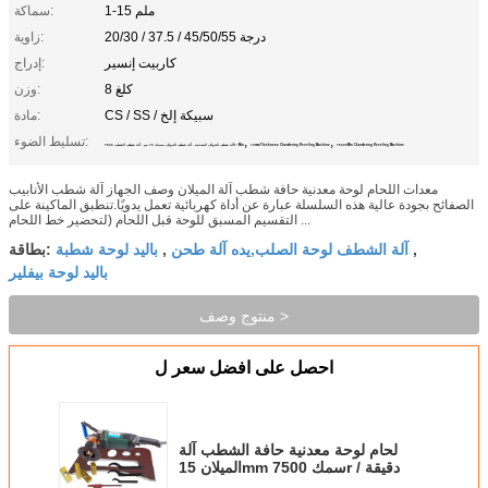
1-15 ملم
سماكة:
20/30 / 37.5 / 45/50/55 درجة
زاوية:
كاربيت إنسير
إدراج:
8 كلغ
وزن:
CS / SS / سبيكة إلخ
مادة:
,
,
تسليط الضوء:
7500r/Min Chamfering Beveling Machine
15mm Thickness Chamfering Beveling Machine
آلة شطف الحواف المعدنية ، آلة شطف الحواف بسمك 15 مم ، آلة شطف الشطب 7500r / Min
معدات اللحام لوحة معدنية حافة شطب آلة الميلان وصف الجهاز آلة شطب الأنابيب
الصفائح بجودة عالية هذه السلسلة عبارة عن أداة كهربائية تعمل يدويًا.تنطبق الماكينة على
التقسيم المسبق للوحة قبل اللحام (لتحضير خط اللحام ...
آلة الشطف لوحة الصلب,يده آلة طحن
باليد لوحة شطبة
,
,
بطاقة:
باليد لوحة بيفلير
منتوج وصف >
احصل على افضل سعر ل
لحام لوحة معدنية حافة الشطب آلة
الميلان 15mm سمك 7500r / دقيقة