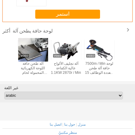
استمر
لوحة حافة يطحن آلة
أكثر
PB - 15 أدوات
7500m / Min لوحة
آلة تجليف الألواح
آلة طحن حافة
آلة طحن
ة لماكينة
حافة آلة طحن
عالية الكفاءة
اللوحة الكهربائية
الأوتوماتيك
 / أخدود
متعددة الوظائف 15
1.1KW 2870r / Min
المحمولة لحام
لأوعية
 الوظائف
مم عرض الميل:
الشطب
غير اللغة
منزل
|
حول بنا
|
اتصل بنا
منظر مكتبيّ