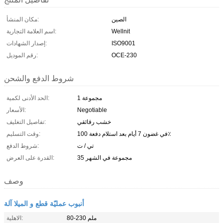
الصين
مكان المنشأ:
Wellnit
اسم العلامة التجارية:
ISO9001
إصدار الشهادات:
OCE-230
رقم الموديل:
شروط الدفع والشحن
1 مجموعة
الحد الأدنى لكمية:
Negotiable
الأسعار:
خشب رقائقي
تفاصيل التغليف:
في غضون 7 أيام بعد استلام دفعة 100٪
وقت التسليم:
تي / ت
شروط الدفع:
35 مجموعة في الشهر
القدرة على العرض:
وصف
أنبوب عمليّة قطع و الميلا آلة
80-230 ملم
الاهلية: