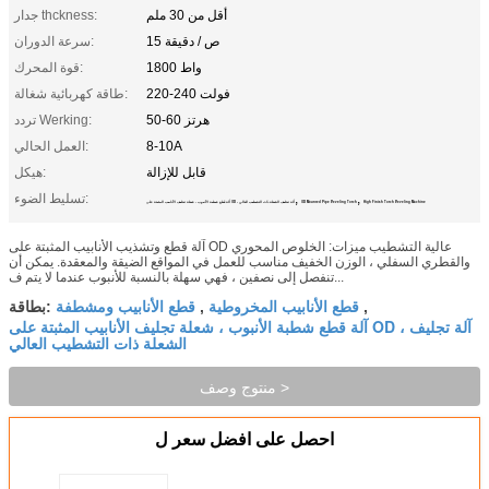
أقل من 30 ملم
جدار thckness:
15 ص / دقيقة
سرعة الدوران:
1800 واط
قوة المحرك:
220-240 فولت
طاقة كهربائية شغالة:
50-60 هرتز
تردد Werking:
8-10A
العمل الحالي:
قابل للإزالة
هيكل:
,
,
تسليط الضوء:
High Finish Torch Beveling Machine
OD Mounted Pipe Beveling Torch
آلة قطع شطبة الأنبوب ، شعلة تجليف الأنابيب المثبتة على OD ، آلة تجليف الشعلة ذات التشطيب العالي
آلة قطع وتشذيب الأنابيب المثبتة على OD عالية التشطيب ميزات: الخلوص المحوري
والقطري السفلي ، الوزن الخفيف مناسب للعمل في المواقع الضيقة والمعقدة. يمكن أن
تنفصل إلى نصفين ، فهي سهلة بالنسبة للأنبوب عندما لا يتم ف...
قطع الأنابيب المخروطية
قطع الأنابيب ومشطفة
,
,
بطاقة:
آلة قطع شطبة الأنبوب ، شعلة تجليف الأنابيب المثبتة على OD ، آلة تجليف
الشعلة ذات التشطيب العالي
منتوج وصف >
احصل على افضل سعر ل