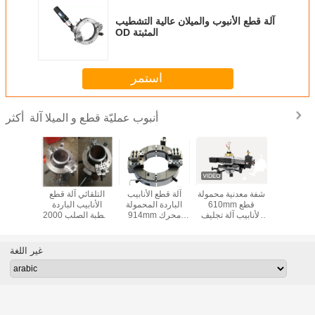
آلة قطع الأنبوب والميلان عالية التشطيب
OD المثبتة
استمر
أنبوب عمليّة قطع و الميلا آلة
أكثر
ع الأنبوب
شفة معدنية محمولة
آلة قطع الأنابيب
التلقائي آلة قطع
آلة تجليف
 والميلان
610mm قطع
الباردة المحمولة
الأنابيب الباردة
الأكريليك
الأنابيب آلة تجليف
914mm محرك
شطبة الصلب 2000
50 هر
الكهربائية
كهربائي
مم محرك هوائي
أوتوما
غير اللغة